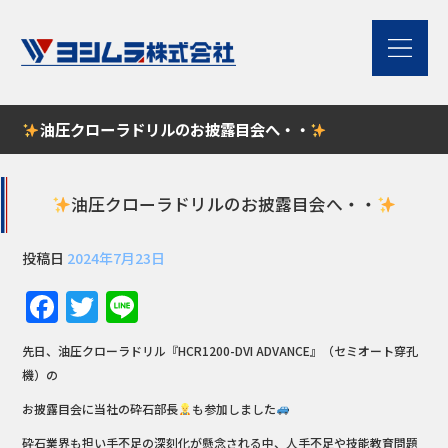
油圧クローラドリルのお披露目会へ・・
油圧クローラドリルのお披露目会へ・・
投稿日
2024年7月23日
Facebook
Twitter
Line
先日、油圧クローラドリル『HCR1200-DVI ADVANCE』（セミオート穿孔
機）の
お披露目会に当社の砕石部長
も参加しました
砕石業界も担い手不足の深刻化が懸念される中、人手不足や技能教育問題