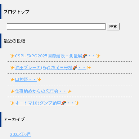
ブログトップ
最近の投稿
CSPI-EXPO2025国際建設・測量展
・・
油圧ブレーカ(Fxj275α)三号機
・・
山神祭・・
仕事納めからの忘年会・・
オートマ10tダンプ納車
・・
アーカイブ
2025年6月