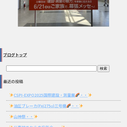
ブログトップ
最近の投稿
CSPI-EXPO2025国際建設・測量展
・・
油圧ブレーカ(Fxj275α)三号機
・・
山神祭・・